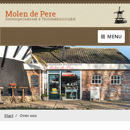
Molen de Pere
Dierenspeciaalzaak & Thuisbakkerswinkel
MENU
Start
Over ons